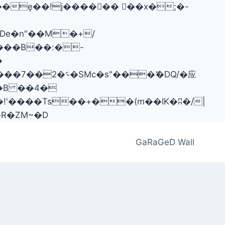
���B��:�-
�[[��<�RI:�:c��MΎ��:z�졾�ܢ��F[��R�ZM~�D
GaRaGeD Wall