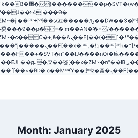
���� ��x�;�-
委���9��p�=�'m��AN�ޭ�=/�����
ZM~�
c�� Ϲ�+,&��Ὰܢ��F[��(�1�*"��
؝�2�SMc�s"���ޭ�DQ/�应
��ϐܢ��F[��x�ZMz�G�� %嬩�/c�������
Month: January 2025