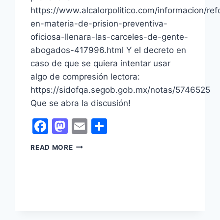
https://www.alcalorpolitico.com/informacion/re
en-materia-de-prision-preventiva-
oficiosa-llenara-las-carceles-de-gente-
abogados-417996.html Y el decreto en
caso de que se quiera intentar usar
algo de compresión lectora:
https://sidofqa.segob.gob.mx/notas/5746525
Que se abra la discusión!
Facebook
Mastodon
Email
Share
EL
READ MORE
PROBLEMA
DE
NO
SABER
LEER