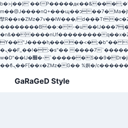
b�>j��)΄��!P�����ԫ��&���;�"k��B�޶�}��������p�SVT�(w��ę��!j��
m��@J����nQ+���պ��כ��7�Ma�jf��J��ͱ4j���Ѳ�
撆R��x�ZMz�7v��IW���/d��ٞ�Тז�c�ZM~�ji�� ߒ��sQz�����Ԡ��DW��3�De�n"��M�+/
��������B��:�-�u��IJ���7j�
�n&������nUf���������q��x�
ϒ��"J����ԧ�����<�;�b"�� ���"j�����ܢ��F[��x� ,�!q�� қ�*]/�����7
�ܢ��F_��!� :�s"�� ����7`��������F��+�SVT�n"��IJ����nQ/�应����B ��4�
w�D"��IJ�׭�-`������S��9�Dr�ji��EJ߅��gJ�应��矁[��x�ZM~�n"��IB؃��!'����Тѕ��+��(m��IK�ʭ�/|
Skip
GaRaGeD Style
to
content