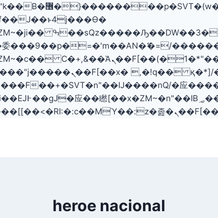
���� ��x�;�-
委���9��p�=�'m��AN�ޭ�=/�����
ZM~�
c�� Ϲ�+,&��Ὰܢ��F[��(�1�*"��
؝�2�SMc�s"���ޭ�DQ/�应
��ϐܢ��F[��x�ZMz�G�� %嬩�/c�������
heroe nacional