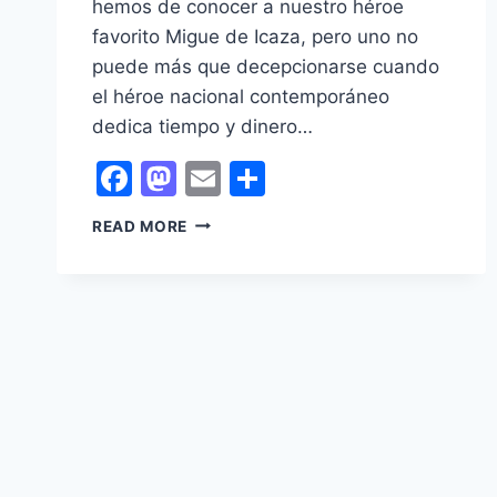
hemos de conocer a nuestro héroe
favorito Migue de Icaza, pero uno no
puede más que decepcionarse cuando
el héroe nacional contemporáneo
dedica tiempo y dinero…
Facebook
Mastodon
Email
Share
SER
READ MORE
O
NO
SER