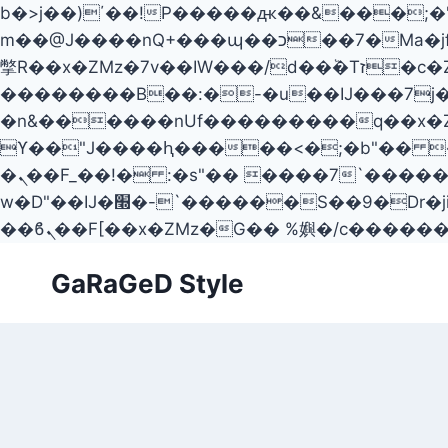
b�>j��)΄��!P�����ԫ��&���;�"k��B�޶�}��������p�SVT�(w��ę��!j��
m��@J����nQ+���պ��כ��7�Ma�jf��J��ͱ4j���Ѳ�
撆R��x�ZMz�7v��IW���/d��ٞ�Тז�c�ZM~�ji�� ߒ��sQz�����Ԡ��DW��3�De�n"��M�+/
��������B��:�-�u��IJ���7j�
�n&������nUf���������q��x�
ϒ��"J����ԧ�����<�;�b"�� ���"j�����ܢ��F[��x� ,�!q�� қ�*]/�����7
�ܢ��F_��!� :�s"�� ����7`��������F��+�SVT�n"��IJ����nQ/�应����B ��4�
w�D"��IJ�׭�-`������S��9�Dr�ji��EJ߅��gJ�应��矁[��x�ZM~�n"��IB؃��!'����Тѕ��+��(m��IK�ʭ�/|
Skip
GaRaGeD Style
to
content