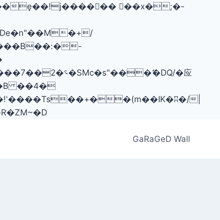
���B��:�-
�[[��<�RI:�:c��MΎ��:z�졾�ܢ��F[��R�ZM~�D
GaRaGeD Wall