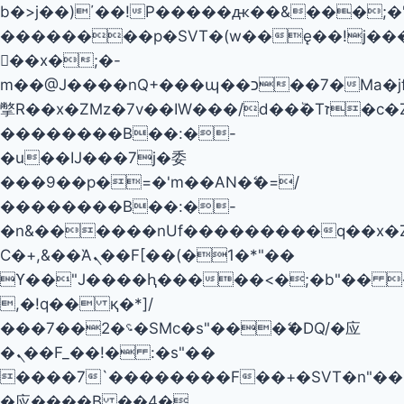
b�>j��)΄��!P�����ԫ��&���;�"k��
��������p�SVT�(w��ę��!j��
��x�;�-
m��@J����nQ+���պ��כ��7�Ma�jf��J��ͱ4j���Ѳ�
撆R��x�ZMz�7v��IW���/d��ٞ�Тז�c�ZM~�ji�� ߒ��sQz�����Ԡ��DW��3�De�n"��M�+/
��������B��:�-
�u��IJ���7j�委
���9��p�=�'m��AN�ޭ�=/
��������B��:�-
�n&������nUf���������q��x�
Ϲ�+,&��Ὰܢ��F[��(�1�*"��
ϒ��"J����ԧ�����<�;�b"�� ���"j�
,�!q�� қ�*]/
���؝�2��7�SMc�s"���ޭ�DQ/�应
�ܢ��F_��!� :�s"��
����7`��������F��+�SVT�n"��I
�应����B ��4�