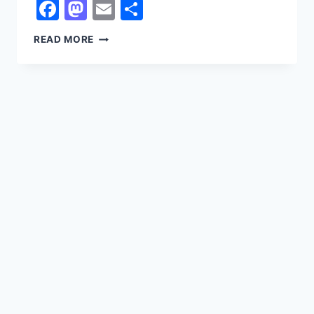
Facebook
Mastodon
Email
Share
GRUSLIC/SLM
READ MORE