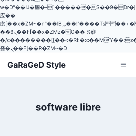
w�D"��IJ�׭�-`������S��9�Dr�ji��EJ߅��gJ�
应��
矁[��x�ZM~�n"��IB؃��!'����Тѕ��+��(m��IK�ʭ�/|
��ϐܢ��F[��x�ZMz�G�� %嬩
�/c��������[[��<�RI:�:c��MΎ��:z
졾�ܢ��F[��R�ZM~�D
Skip
GaRaGeD Style
to
content
software libre