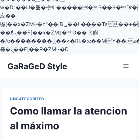
w�D"��IJ�׭�-`������S��9�Dr�ji��EJ߅��gJ�
应��
矁[��x�ZM~�n"��IB؃��!'����Тѕ��+��(m��IK�ʭ�/|
��ϐܢ��F[��x�ZMz�G�� %嬩
�/c��������[[��<�RI:�:c��MΎ��:z
졾�ܢ��F[��R�ZM~�D
Skip
GaRaGeD Style
to
content
UNCATEGORIZED
Como llamar la atencion
al máximo