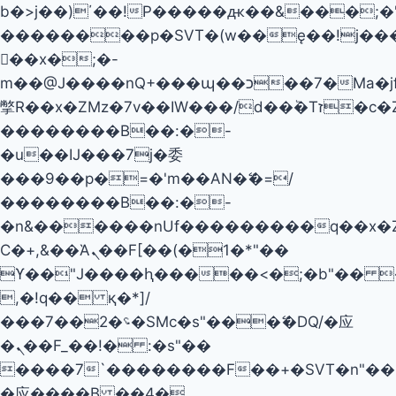
b�>j��)΄��!P�����ԫ��&���;�"k��
��������p�SVT�(w��ę��!j��
��x�;�-
m��@J����nQ+���պ��כ��7�Ma�jf��J��ͱ4j���Ѳ�
撆R��x�ZMz�7v��IW���/d��ٞ�Тז�c�ZM~�ji�� ߒ��sQz�����Ԡ��DW��3�De�n"��M�+/
��������B��:�-
�u��IJ���7j�委
���9��p�=�'m��AN�ޭ�=/
��������B��:�-
�n&������nUf���������q��x�
Ϲ�+,&��Ὰܢ��F[��(�1�*"��
ϒ��"J����ԧ�����<�;�b"�� ���"j�
,�!q�� қ�*]/
���؝�2��7�SMc�s"���ޭ�DQ/�应
�ܢ��F_��!� :�s"��
����7`��������F��+�SVT�n"��I
�应����B ��4�