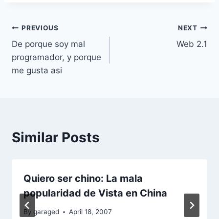
c
st
ai
ar
e
o
l
e
PREVIOUS
NEXT
Post
b
d
De porque soy mal
Web 2.1
o
o
navigation
programador, y porque
o
n
me gusta asi
k
Similar Posts
Quiero ser chino: La mala
popularidad de Vista en China
By
garaged
April 18, 2007