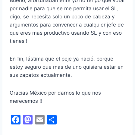
Bueno, afortunadamente yo no tengo que votar
por nadie para que se me permita usar el SL,
digo, se necesita solo un poco de cabeza y
argumentos para convencer a cualquier jefe de
que eres mas productivo usando SL y con eso
tienes !
En fin, lástima que el peje ya nació, porque
estoy seguro que mas de uno quisiera estar en
sus zapatos actualmente.
Gracias México por darnos lo que nos
merecemos !!
F
M
E
S
a
a
m
h