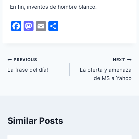
En fin, inventos de hombre blanco.
F
M
E
S
a
a
m
h
c
st
ai
ar
e
o
l
e
PREVIOUS
NEXT
Post
b
d
La frase del día!
La oferta y amenaza
o
o
navigation
de M$ a Yahoo
o
n
k
Similar Posts