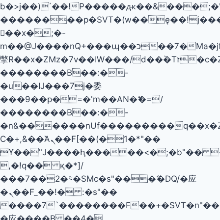
b�>j��)΄��!P�����ԫ��&���;�"k��
��������p�SVT�(w��ę��!j��
��x�;�-
m��@J����nQ+���պ��כ��7�Ma�jf��J��ͱ4j���Ѳ�
撆R��x�ZMz�7v��IW���/d��ٞ�Тז�c�ZM~�ji�� ߒ��sQz�����Ԡ��DW��3�De�n"��M�+/
��������B��:�-
�u��IJ���7j�委
���9��p�=�'m��AN�ޭ�=/
��������B��:�-
�n&������nUf���������q��x�
Ϲ�+,&��Ὰܢ��F[��(�1�*"��
ϒ��"J����ԧ�����<�;�b"�� ���"j�
,�!q�� қ�*]/
���؝�2��7�SMc�s"���ޭ�DQ/�应
�ܢ��F_��!� :�s"��
����7`��������F��+�SVT�n"��I
�应����B ��4�