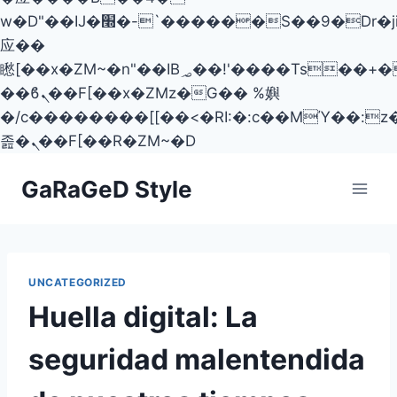
w�D"��IJ�׭�-`������S��9�Dr�ji��EJ߅��gJ�
应��
矁[��x�ZM~�n"��IB؃��!'����Тѕ��+��(m��IK�ʭ�/|
��ϐܢ��F[��x�ZMz�G�� %嬩
�/c��������[[��<�RI:�:c��MΎ��:z
졾�ܢ��F[��R�ZM~�D
Skip
GaRaGeD Style
to
content
UNCATEGORIZED
Huella digital: La
seguridad malentendida