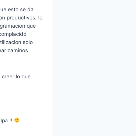
que esto se da
on productivos, lo
ogramacion que
 complacido
ilizacion solo
rear caminos
 creer lo que
lpa !!