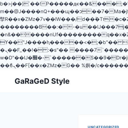
b�>j��)΄��!P�����ԫ��&���;�"k��B�޶�}��������p�SVT�(w��ę��!j��
m��@J����nQ+���պ��כ��7�Ma�jf��J��ͱ4j���Ѳ�
撆R��x�ZMz�7v��IW���/d��ٞ�Тז�c�ZM~�ji�� ߒ��sQz�����Ԡ��DW��3�De�n"��M�+/
��������B��:�-�u��IJ���7j�
�n&������nUf���������q��x�
ϒ��"J����ԧ�����<�;�b"�� ���"j�����ܢ��F[��x� ,�!q�� қ�*]/�����7
�ܢ��F_��!� :�s"�� ����7`��������F��+�SVT�n"��IJ����nQ/�应����B ��4�
w�D"��IJ�׭�-`������S��9�Dr�ji��EJ߅��gJ�应��矁[��x�ZM~�n"��IB؃��!'����Тѕ��+��(m��IK�ʭ�/|
Skip
GaRaGeD Style
to
content
UNCATEGORIZED