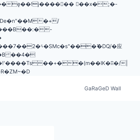
���B��:�-
�[[��<�RI:�:c��MΎ��:z�졾�ܢ��F[��R�ZM~�D
GaRaGeD Wall