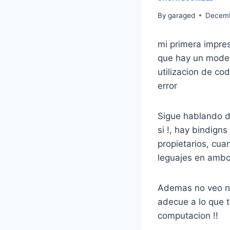
By
garaged
Decemb
mi primera impre
que hay un model
utilizacion de co
error
Sigue hablando d
si !, hay bindign
propietarios, cua
leguajes en ambo
Ademas no veo na
adecue a lo que t
computacion !!