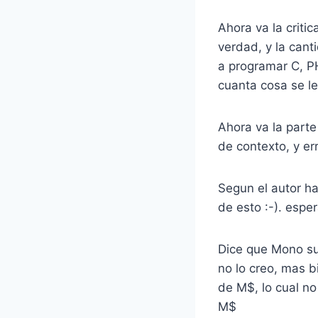
Ahora va la critic
verdad, y la cant
a programar C, P
cuanta cosa se le
Ahora va la parte
de contexto, y e
Segun el autor h
de esto :-). espe
Dice que Mono su
no lo creo, mas b
de M$, lo cual no
M$