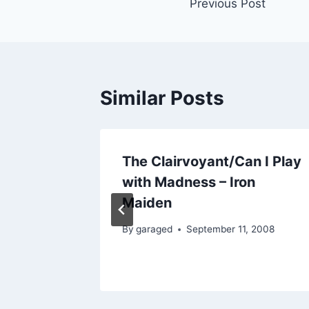
Previous Post
o
o
navigation
o
n
k
Similar Posts
n los
The Clairvoyant/Can I Play
tan
with Madness – Iron
Maiden
By
garaged
September 11, 2008