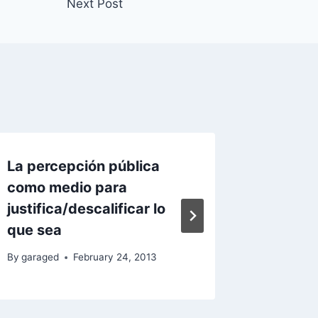
Next Post
La percepción pública
GPLv3 
como medio para
avanza
justifica/descalificar lo
unos c
que sea
By
garage
By
garaged
February 24, 2013