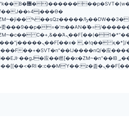
���� ��x�;�-
委���9��p�=�'m��AN�ޭ�=/�����
ZM~�
c�� Ϲ�+,&��Ὰܢ��F[��(�1�*"��
؝�2�SMc�s"���ޭ�DQ/�应
��ϐܢ��F[��x�ZMz�G�� %嬩�/c�������