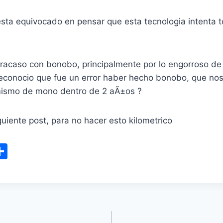
sta equivocado en pensar que esta tecnologia intenta t
acaso con bonobo, principalmente por lo engorroso de s
reconocio que fue un error haber hecho bonobo, que no
 mismo de mono dentro de 2 aÃ±os ?
guiente post, para no hacer esto kilometrico
S
m
h
i
ar
e