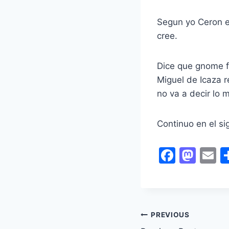
Segun yo Ceron e
cree.
Dice que gnome fr
Miguel de Icaza 
no va a decir lo
Continuo en el si
F
M
E
a
a
c
st
a
e
o
l
b
d
PREVIOUS
Post