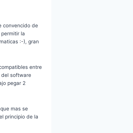
te convencido de
ermitir la
maticas :-), gran
compatibles entre
o del software
ajo pegar 2
l que mas se
l principio de la