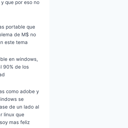
 y que por eso no
as portable que
oblema de M$ no
en este tema
able en windows,
al 90% de los
ad
ias como adobe y
windows se
ase de un lado al
r linux que
soy mas feliz