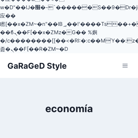
w�D"��IJ�׭�-`������S��9�Dr�ji��EJ߅��gJ�
应��
矁[��x�ZM~�n"��IB؃��!'����Тѕ��+��(m��IK�ʭ�/|
��ϐܢ��F[��x�ZMz�G�� %嬩
�/c��������[[��<�RI:�:c��MΎ��:z
졾�ܢ��F[��R�ZM~�D
Skip
GaRaGeD Style
to
content
economía