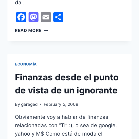
da…
Facebook
Mastodon
Email
Share
¿NECESITAMOS
READ MORE
SOFTWARE
PROPIETARIO?
ECONOMÍA
Finanzas desde el punto
de vista de un ignorante
By
garaged
February 5, 2008
Obviamente voy a hablar de finanzas
relacionadas con “TI” :), o sea de google,
yahoo y M$ Como está de moda el