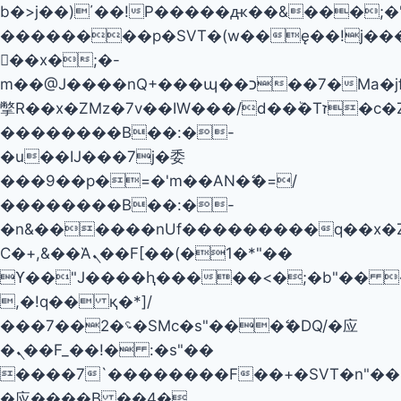
b�>j��)΄��!P�����ԫ��&���;�"k��
��������p�SVT�(w��ę��!j��
��x�;�-
m��@J����nQ+���պ��כ��7�Ma�jf��J��ͱ4j���Ѳ�
撆R��x�ZMz�7v��IW���/d��ٞ�Тז�c�ZM~�ji�� ߒ��sQz�����Ԡ��DW��3�De�n"��M�+/
��������B��:�-
�u��IJ���7j�委
���9��p�=�'m��AN�ޭ�=/
��������B��:�-
�n&������nUf���������q��x�
Ϲ�+,&��Ὰܢ��F[��(�1�*"��
ϒ��"J����ԧ�����<�;�b"�� ���"j�
,�!q�� қ�*]/
���؝�2��7�SMc�s"���ޭ�DQ/�应
�ܢ��F_��!� :�s"��
����7`��������F��+�SVT�n"��I
�应����B ��4�