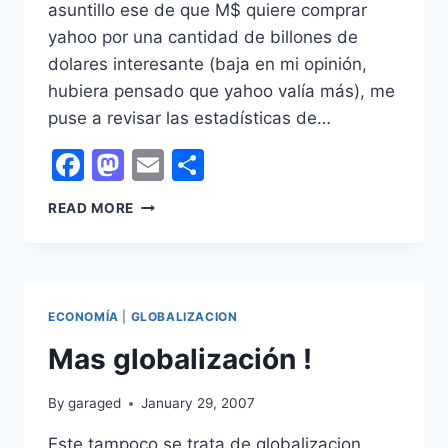
asuntillo ese de que M$ quiere comprar
yahoo por una cantidad de billones de
dolares interesante (baja en mi opinión,
hubiera pensado que yahoo valía más), me
puse a revisar las estadísticas de…
Facebook
Mastodon
Email
Share
FINANZAS
READ MORE
DESDE
EL
PUNTO
DE
VISTA
ECONOMÍA
|
GLOBALIZACION
DE
Mas globalización !
UN
IGNORANTE
By
garaged
January 29, 2007
Este tampoco se trata de globalizacion,