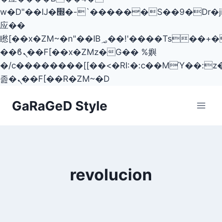
w�D"��IJ�׭�-`������S��9�Dr�ji��EJ߅��gJ�
应��
矁[��x�ZM~�n"��IB؃��!'����Тѕ��+��(m��IK�ʭ�/|
��ϐܢ��F[��x�ZMz�G�� %嬩
�/c��������[[��<�RI:�:c��MΎ��:z
졾�ܢ��F[��R�ZM~�D
Skip
GaRaGeD Style
to
content
revolucion