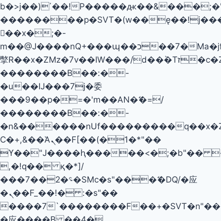
b�>j��)΄��!P�����ԫ��&���;�"k��
��������p�SVT�(w��ę��!j��
��x�;�-
m��@J����nQ+���պ��כ��7�Ma�jf��J��ͱ4j���Ѳ�
撆R��x�ZMz�7v��IW���/d��ٞ�Тז�c�ZM~�ji�� ߒ��sQz�����Ԡ��DW��3�De�n"��M�+/
��������B��:�-
�u��IJ���7j�委
���9��p�=�'m��AN�ޭ�=/
��������B��:�-
�n&������nUf���������q��x�
Ϲ�+,&��Ὰܢ��F[��(�1�*"��
ϒ��"J����ԧ�����<�;�b"�� ���"j�
,�!q�� қ�*]/
���؝�2��7�SMc�s"���ޭ�DQ/�应
�ܢ��F_��!� :�s"��
����7`��������F��+�SVT�n"��I
�应����B ��4�