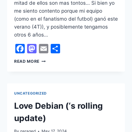
mitad de ellos son mas tontos… Si bien yo
me siento contento porque mi equipo
(como en el fanatismo del futbol) ganó este
verano (4T)), y posiblemente tengamos
otros 6 años…
Facebook
Mastodon
Email
Share
WHEN
READ MORE
I
THINK
YOU
COULDN’T
POSSIBLY
UNCATEGORIZED
BE
Love Debian (‘s rolling
ANY
DUMBER
update)
By
garaged
May 17, 2024