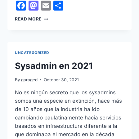
Facebook
Mastodon
Email
Share
ANGEL
READ MORE
DUST
–
PERDÓN
POR
NO
UNCATEGORIZED
HABER
Sysadmin en 2021
TENIDO
IDEA
By
garaged
October 30, 2021
No es ningún secreto que los sysadmins
somos una especie en extinción, hace más
de 10 años que la industria ha ido
cambiando paulatinamente hacia servicios
basados en infraestructura diferente a la
que dominaba el mercado en la década