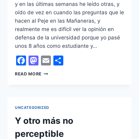
y en las últimas semanas he leído otras, y
oído de vez en cuando las preguntas que le
hacen al Peje en las Mañaneras, y
realmente me es difícil ver la opinión en
defensa de la universidad porque yo pasé
unos 8 años como estudiante y…
Facebook
Mastodon
Email
Share
LA
READ MORE
CONTROVERSIA
AL
REDEDOR
DE
LA
UNCATEGORIZED
UNAM
Y otro más no
perceptible