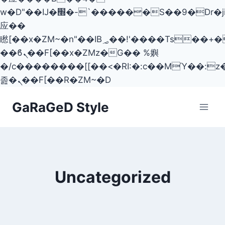
w�D"��IJ�׭�-`������S��9�Dr�ji��EJ߅��gJ�
应��
矁[��x�ZM~�n"��IB؃��!'����Тѕ��+��(m��IK�ʭ�/|
��ϐܢ��F[��x�ZMz�G�� %嬩
�/c��������[[��<�RI:�:c��MΎ��:z
졾�ܢ��F[��R�ZM~�D
Skip
GaRaGeD Style
to
content
Uncategorized