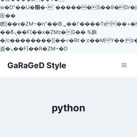
w�D"��IJ�׭�-`������S��9�Dr�ji��EJ߅��gJ�
应��
矁[��x�ZM~�n"��IB؃��!'����Тѕ��+��(m��IK�ʭ�/|
��ϐܢ��F[��x�ZMz�G�� %嬩
�/c��������[[��<�RI:�:c��MΎ��:z
졾�ܢ��F[��R�ZM~�D
Skip
GaRaGeD Style
to
content
python