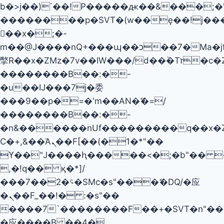
b�>j��)΄��!P�����ԫ��&���;�"k��
��������p�SVT�(w��ę��!j��
��x�;�-
m��@J����nQ+���պ��כ��7�Ma�jf��J��ͱ4j���Ѳ�
撆R��x�ZMz�7v��IW���/d��ٞ�Тז�c�ZM~�ji�� ߒ��sQz�����Ԡ��DW��3�De�n"��M�+/
��������B��:�-
�u��IJ���7j�委
���9��p�=�'m��AN�ޭ�=/
��������B��:�-
�n&������nUf���������q��x�
Ϲ�+,&��Ὰܢ��F[��(�1�*"��
ϒ��"J����ԧ�����<�;�b"�� ���"j�
,�!q�� қ�*]/
���؝�2��7�SMc�s"���ޭ�DQ/�应
�ܢ��F_��!� :�s"��
����7`��������F��+�SVT�n"��I
�应����B ��4�