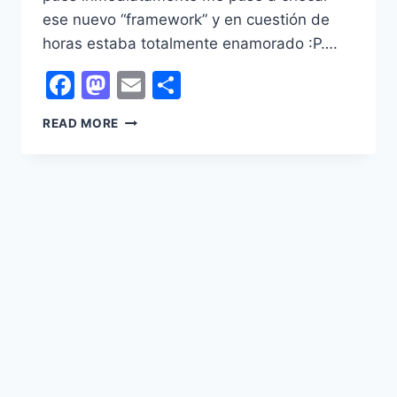
ese nuevo “framework” y en cuestión de
horas estaba totalmente enamorado :P….
Facebook
Mastodon
Email
Share
DJANGO:
READ MORE
TODO
HECHO
FÁCIL