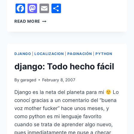
Facebook
Mastodon
Email
Share
PYTHON
READ MORE
Y
(MP3INFO)
ID3V2
DJANGO
|
LOCALIZACION
|
PAGINACIÓN
|
PYTHON
django: Todo hecho fácil
By
garaged
February 8, 2007
Django es la neta del planeta para mi
Lo
conocí gracias a un comentario del “buena
voz mother fucker” hace unos meses, y
como python es mi lenguaje favorito
cuando se trata de aprender algo nuevo,
pues inmediatamente me puse a checar